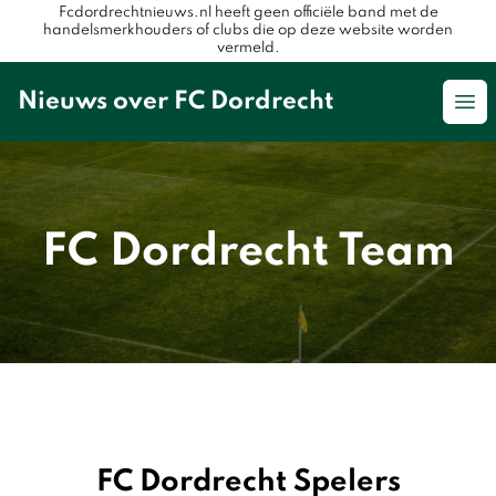
Fcdordrechtnieuws.nl heeft geen officiële band met de
handelsmerkhouders of clubs die op deze website worden
vermeld.
Nieuws over FC Dordrecht
Op
FC Dordrecht Team
FC Dordrecht Spelers