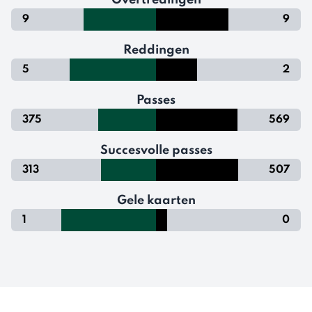
Overtredingen
9
9
Reddingen
5
2
Passes
375
569
Succesvolle passes
313
507
Gele kaarten
1
0