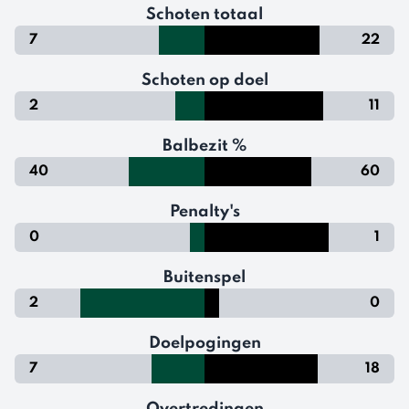
Schoten totaal
7
22
Schoten op doel
2
11
Balbezit %
40
60
Penalty's
0
1
Buitenspel
2
0
Doelpogingen
7
18