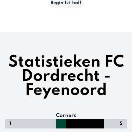
Begin 1st-half
Statistieken FC
Dordrecht -
Feyenoord
Corners
1
5