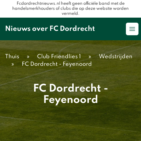
Fcdordrechtnieuws.nl heeft geen officiële band met de
handelsmerkhouders of clubs die op deze website worden
vermeld.
Nieuws over FC Dordrecht
Op
Thuis
»
Club Friendlies 1
»
Wedstrijden
»
FC Dordrecht - Feyenoord
FC Dordrecht -
Feyenoord