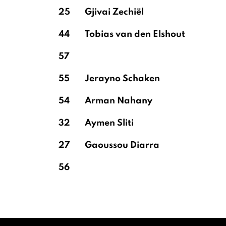
25
Gjivai Zechiël
44
Tobias van den Elshout
57
55
Jerayno Schaken
54
Arman Nahany
32
Aymen Sliti
27
Gaoussou Diarra
56