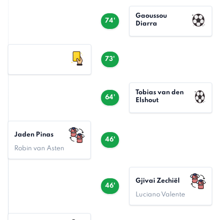
Gaoussou
74'
Diarra
73'
Tobias van den
64'
Elshout
Jaden Pinas
46'
Robin van Asten
Gjivai Zechiël
46'
Luciano Valente