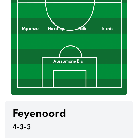
Mpanzu
Hardley
Valk
Eichie
Aussumone Biai
Feyenoord
4-3-3