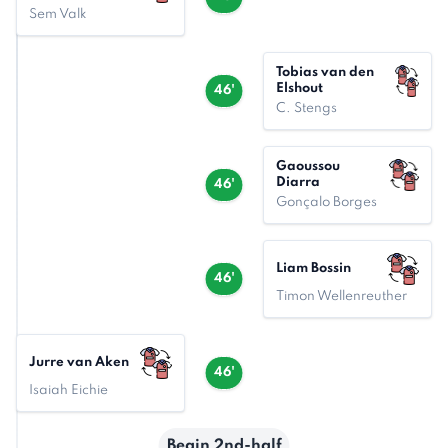
Sem Valk
Tobias van den
Elshout
46'
C. Stengs
Gaoussou
Diarra
46'
Gonçalo Borges
Liam Bossin
46'
Timon Wellenreuther
Jurre van Aken
46'
Isaiah Eichie
Begin 2nd-half