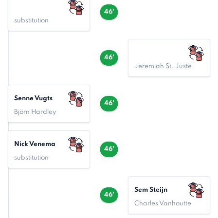
46'
substitution
46'
Jeremiah St. Juste
Senne Vugts
46'
Björn Hardley
Nick Venema
46'
substitution
Sem Steijn
46'
Charles Vanhoutte