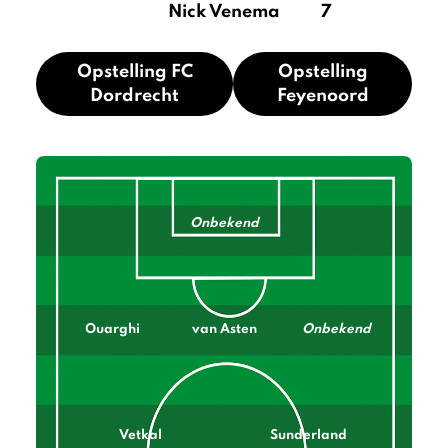
Nick Venema
7
Opstelling FC
Opstelling
Dordrecht
Feyenoord
Onbekend
Ouarghi
van Asten
Onbekend
Vetkal
Sunderland