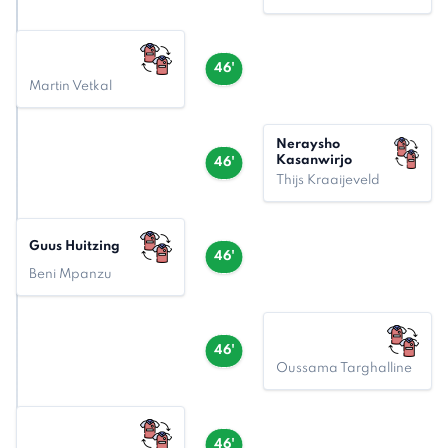
46'
Martin Vetkal
Neraysho
Kasanwirjo
46'
Thijs Kraaijeveld
Guus Huitzing
46'
Beni Mpanzu
46'
Oussama Targhalline
46'