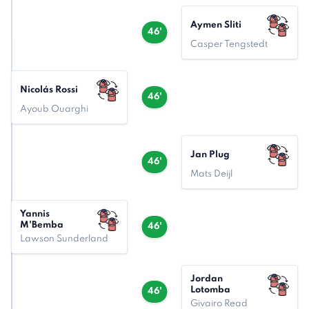
Aymen Sliti
46'
Casper Tengstedt
Nicolás Rossi
46'
Ayoub Ouarghi
Jan Plug
46'
Mats Deijl
Yannis
M'Bemba
46'
Lawson Sunderland
Jordan
Lotomba
46'
Givairo Read