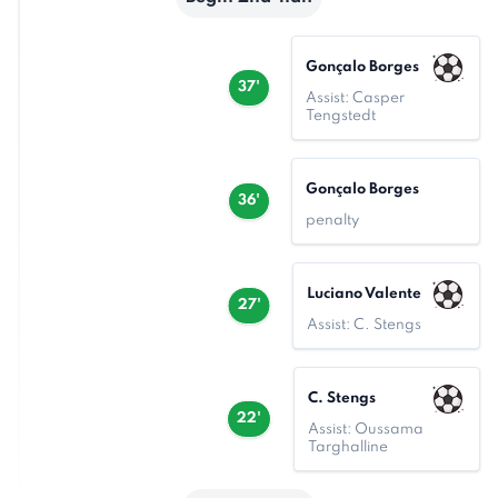
Gonçalo Borges
37'
Assist: Casper
Tengstedt
Gonçalo Borges
36'
penalty
Luciano Valente
27'
Assist: C. Stengs
C. Stengs
22'
Assist: Oussama
Targhalline