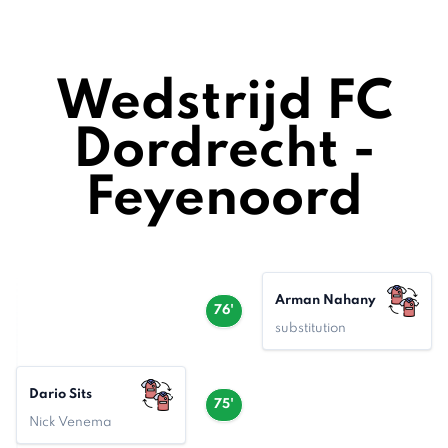
Wedstrijd FC
Dordrecht -
Feyenoord
Arman Nahany
76'
substitution
Dario Sits
75'
Nick Venema