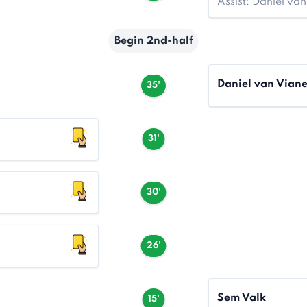
Assist: Daniel va
Begin 2nd-half
Daniel van Vian
35'
31'
30'
26'
Sem Valk
15'