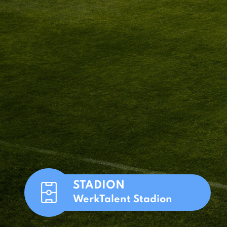
STADION
WerkTalent Stadion