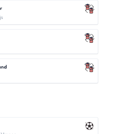
r
js
and