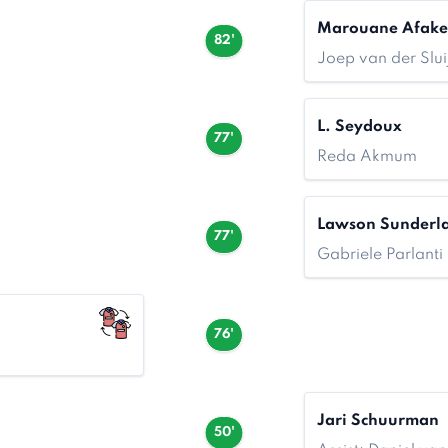
Marouane Afake
82'
Joep van der Slui
L. Seydoux
77'
Reda Akmum
Lawson Sunderl
77'
Gabriele Parlanti
76'
Jari Schuurman
50'