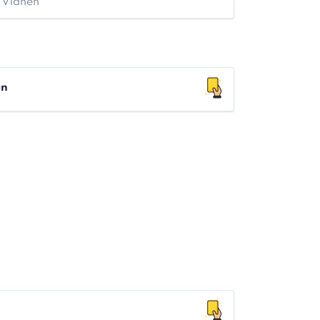
n Vianen
en