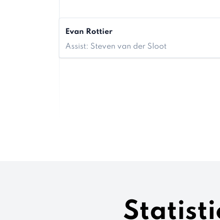
Evan Rottier
Assist: Steven van der Sloot
Statist