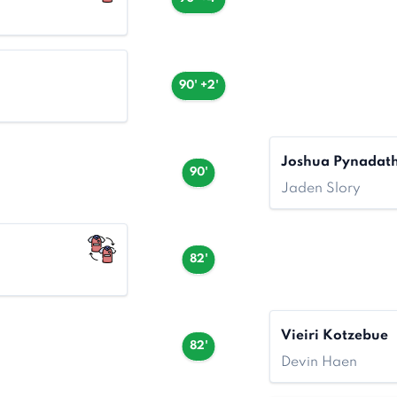
90' +2'
Joshua Pynadat
90'
Jaden Slory
82'
Vieiri Kotzebue
82'
Devin Haen