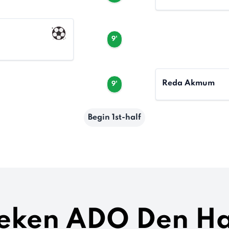
9'
Reda Akmum
9'
Begin 1st-half
ieken ADO Den H