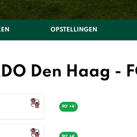
KEN
OPSTELLINGEN
ADO Den Haag - F
90' +4'
90' +4'