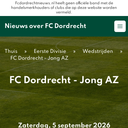
Fcdordrechtnieuws.nl heeft geen officiële band met de
handelsmerkhouders of clubs die op deze website worden
vermeld.
Nieuws over FC Dordrecht
Op
Thuis
»
Eerste Divisie
»
Wedstrijden
»
FC Dordrecht - Jong AZ
FC Dordrecht - Jong AZ
Zaterdag, 5 september 2026