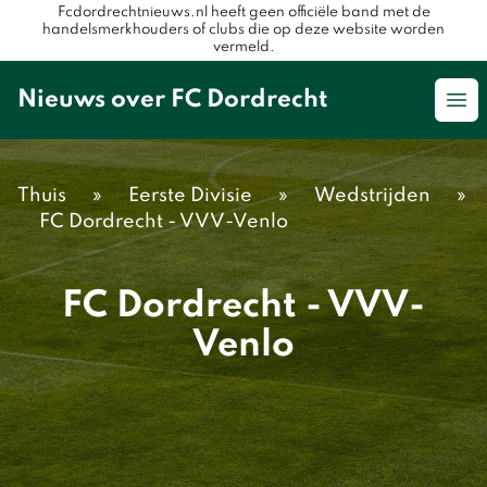
Fcdordrechtnieuws.nl heeft geen officiële band met de
handelsmerkhouders of clubs die op deze website worden
vermeld.
Nieuws over FC Dordrecht
Op
Thuis
»
Eerste Divisie
»
Wedstrijden
»
FC Dordrecht - VVV-Venlo
FC Dordrecht - VVV-
Venlo